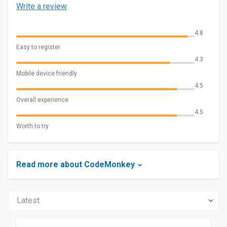
Write a review
4.8
Easy to register
4.3
Mobile device friendly
4.5
Overall experience
4.5
Worth to try
Read more about CodeMonkey