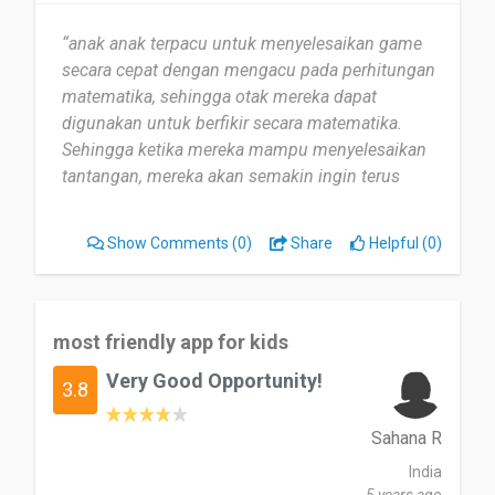
menjawab seperti ini : Saya dapat menjawab nya
“anak anak terpacu untuk menyelesaikan game
karena saya sering belajar atau membuka aplikasi
secara cepat dengan mengacu pada perhitungan
web CodeMonkey hingga 2-8 kali perhari karena
matematika, sehingga otak mereka dapat
itu saya dapat menjawab beberapa pertanyaan
digunakan untuk berfikir secara matematika.
yang diajukan dosen kepada saya.
Sehingga ketika mereka mampu menyelesaikan
tantangan, mereka akan semakin ingin terus
Date of this experience: 2023-09-21”
menyelesaikan setiap tantangan yang ada .”
Show Comments
(0)
Share
Helpful (0)
most friendly app for kids
Very Good Opportunity!
3.8
Sahana R
India