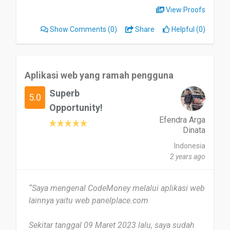
View Proofs
The most useful thing is to understand coding
Show Comments
(0)
Share
Helpful (0)
patterns from the most basic things. Thanks to
its simple appearance and directions, as a
prospective teacher you will have no difficulty
explaining coding to your students.
Aplikasi web yang ramah pengguna
Maybe the monkey I dislike. Haha, but never mind
Superb
5.0
it's funny.
Opportunity!
Efendra Arga
I'll recommend, provide experience to students
Dinata
and tell parents to try it at home
Indonesia
2 years ago
Date of this experience: 2025-01-04”
“Saya mengenal CodeMoney melalui aplikasi web
lainnya yaitu web panelplace.com
Sekitar tanggal 09 Maret 2023 lalu, saya sudah