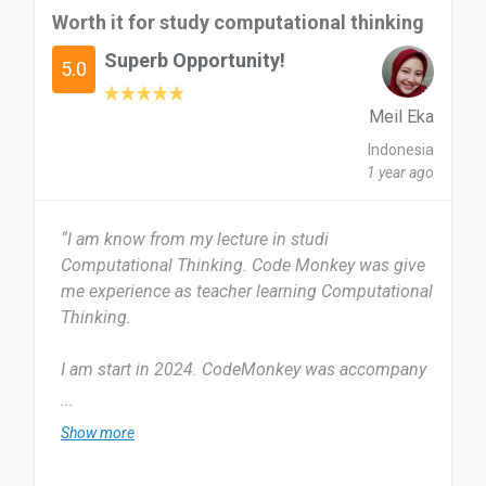
Worth it for study computational thinking
Superb Opportunity!
5.0
Meil Eka
Indonesia
1 year ago
“I am know from my lecture in studi
Computational Thinking. Code Monkey was give
me experience as teacher learning Computational
Thinking.
I am start in 2024. CodeMonkey was accompany
during 6 month. I use CodeMonkey three times a
...
week. This session is adjusted to the lecturer's
Show more
teaching schedule and the assignments
assigned.