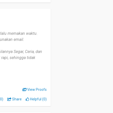
erlalu memakan waktu.
unakan email.
ilannya Segar, Ceria, dan
rapi, sehingga tidak
kesan kasual.
g seperti:
View Proofs
mukan buku yang dicari
0)
Share
Helpful (0)
N saja. Kemudian buku-
 dikategorikan berdasar