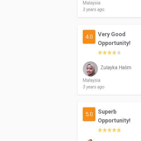
Malaysia
3 years ago
Very Good
4.0
Opportunity!
Zulayka Halim
Malaysia
3 years ago
Superb
5.0
Opportunity!