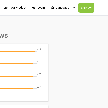
List Your Product
Login
SIGN UP
ews
4.9
4.7
4.7
4.7