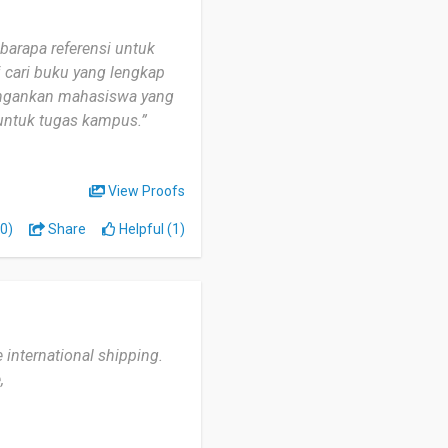
arapa referensi untuk
i cari buku yang lengkap
ngankan mahasiswa yang
untuk tugas kampus.”
View Proofs
0)
Share
Helpful (1)
e international shipping.
,