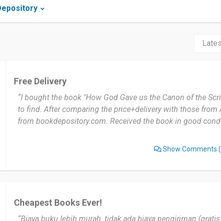
Depository
Free Delivery
“I bought the book "How God Gave us the Canon of the Scri
to find. After comparing the price+delivery with those fro
from bookdepository.com. Received the book in good condi
Show Comments
(
Cheapest Books Ever!
“Biaya buku lebih murah, tidak ada biaya pengiriman (gratis)