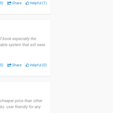
0)
Share
Helpful (1)
f book especially the
able system that will ease
0)
Share
Helpful (0)
cheaper price than other
s. user friendly for any