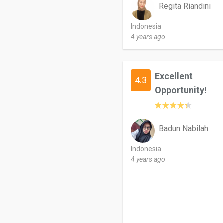
Regita Riandini
Indonesia
4 years ago
Excellent
4.3
Opportunity!
Badun Nabilah
Indonesia
4 years ago