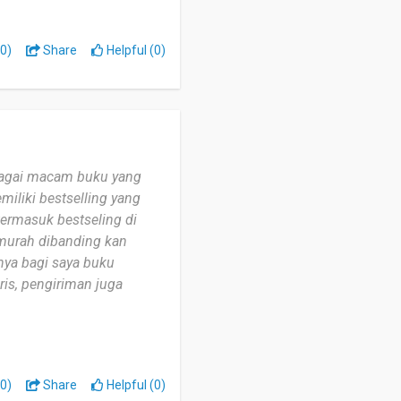
0)
Share
Helpful (0)
bagai macam buku yang
miliki bestselling yang
termasuk bestseling di
 murah dibanding kan
nya bagi saya buku
is, pengiriman juga
eri. Tetapi menurut saya
miring.”
0)
Share
Helpful (0)