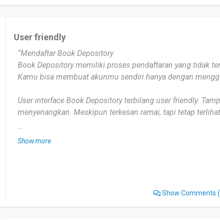
User friendly
“Mendaftar Book Depository
Book Depository memiliki proses pendaftaran yang tidak t
Kamu bisa membuat akunmu sendiri hanya dengan mengg
User interface Book Depository terbilang user friendly. Tamp
menyenangkan. Meskipun terkesan ramai, tapi tetap terlihat 
membuat bingung pengguna. Cara penyajiannya membawa 
...
Desain bagus dan fungsional.
Show more
Tampilan navigasi yang jelas untuk halaman halaman pentin
Fitur Widget Pencarian
Berkat kecanggihan fitur pencarian, pengguna dapat mene
Show Comments
(
dengan pilihan kata kunci/ atau judul/ tau pengarang/ ISB
buku yang bersangkutan akan ditampilkan.
Fiturpencarian yang sangat memudahkan, karena pencarian