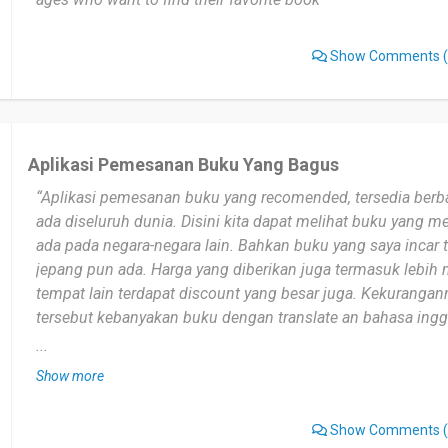
Show Comments
(
Aplikasi Pemesanan Buku Yang Bagus
“Aplikasi pemesanan buku yang recomended, tersedia ber
ada diseluruh dunia. Disini kita dapat melihat buku yang me
ada pada negara-negara lain. Bahkan buku yang saya incar 
jepang pun ada. Harga yang diberikan juga termasuk lebih
tempat lain terdapat discount yang besar juga. Kekurangan
tersebut kebanyakan buku dengan translate an bahasa inggr
memerlukan waktu yang banyak karena barang dari luar neg
...
tetap recomended membeli buku disini dengan harga yang 
Show more
Show Comments
(