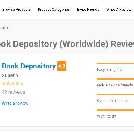
Browse Products
Product Categories
Invite Friends
Write A Review
ails
ok Depository (Worldwide) Revi
Book Depository
4.8
Easy to register
Superb
Mobile device friendly
42 reviews
Overall experience
Write a review
Worth to try