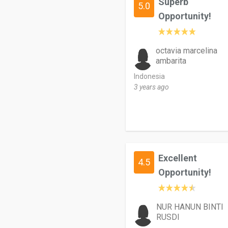
Superb
5.0
Opportunity!
octavia marcelina
ambarita
Indonesia
3 years ago
Excellent
4.5
Opportunity!
NUR HANUN BINTI
RUSDI