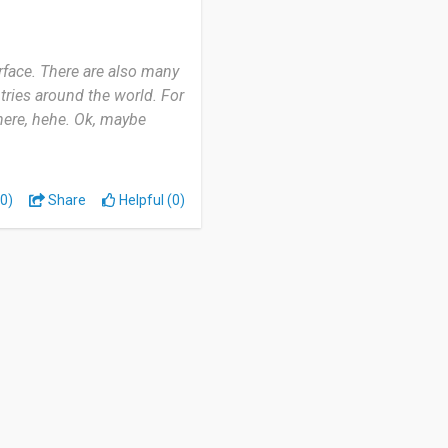
egori usia.
ng seperti halaman utama,
tuk melihat harga dalam
rface. There are also many
ries around the world. For
here, hehe. Ok, maybe
una.
0)
Share
Helpful (0)
am melakukan pengarsipan
tem lain yang