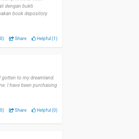
li dengan bukti
nakan book depository
0)
Share
Helpful (1)
had gotten to my dreamland.
ne. I have been purchasing
0)
Share
Helpful (0)