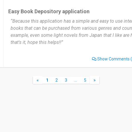
genre, bahkan kamu bisa menemukan buku berdasarkan kat
Easy Book Depository application
Tampilan navigasi yang jelas untuk halaman-halaman penti
produk, diskon, widget untuk mengganti bahasa, widget un
“Because this application has a simple and easy to use inte
mata uang berbagai negara.
books that can be purchased from various genres and count
example, even some light novels from Japan that I like are 
Deskripsi Produk
that's it, hope this helps!!”
Unggahan visual berkualitas tinggi.
Informasi buku yang cukup lengkap dan membantu pengg
Show Comments
(
Wishlist
Kehadiran tab wishlist akan memudahkan pengunjung dal
«
»
1
2
3
…
5
barang yang diinginkan tetapi belum mau dibeli.
Barang terkait
Tambahkan elemen ini membuat pelanggan dapat melihat i
kemungkinan juga menarik untuknya.
Fitur pengaman