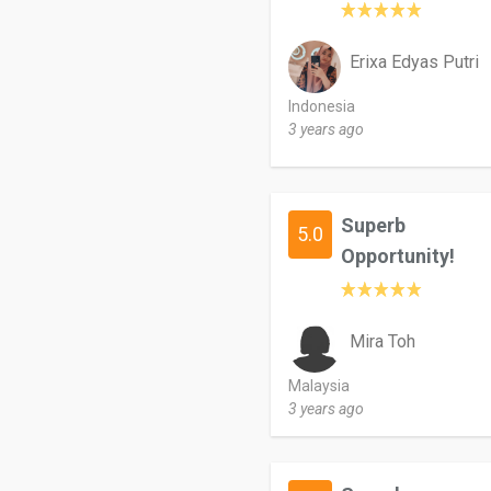
Erixa Edyas Putri
Indonesia
3 years ago
Superb
5.0
Opportunity!
Mira Toh
Malaysia
3 years ago